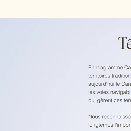
Tê
Ennéagramme Canad
territoires tradit
aujourd'hui le Can
les voies navigab
qui gèrent ces ter
Nous reconnaisso
longtemps l’import