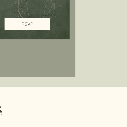
RSVP
é