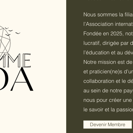
Nous sommes la fili
l'Association intern
Fondée en 2025, not
lucratif, dirigée pa
l'éducation et au d
Notre mission est de
et praticien(ne)s d'u
collaboration et le 
au sein de notre pay
nous pour créer un
le savoir et la passi
Devenir Membre