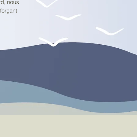
ard, nous
fforçant