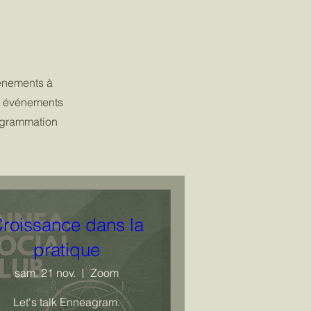
énements à
s événements
rogrammation
roissance dans la
pratique
sam. 21 nov.
Zoom
Let's talk Enneagram.