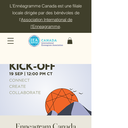
L'Ennéagramme Canada est une filiale
locale dirigée par des bénévoles de
l'
Association International de
l'Enneagramme
.
Enneagram Canada