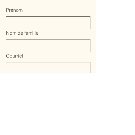
Prénom
Nom de famille
Courriel
Oui, abonnez-moi à votre bulletin.
*
Soumettre